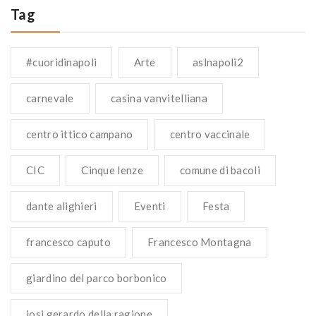
Tag
#cuoridinapoli
Arte
aslnapoli2
carnevale
casina vanvitelliana
centro ittico campano
centro vaccinale
CIC
Cinque lenze
comune di bacoli
dante alighieri
Eventi
Festa
francesco caputo
Francesco Montagna
giardino del parco borbonico
josi gerardo della ragione