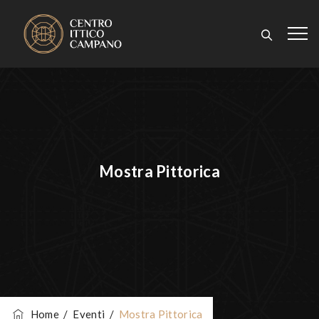
Mostra Pittorica
Home
/
Eventi
/
Mostra Pittorica