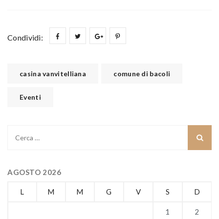
Condividi:
casina vanvitelliana
comune di bacoli
Eventi
Ricerca
per:
AGOSTO 2026
L
M
M
G
V
S
D
1
2