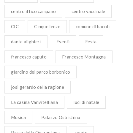
centro ittico campano
centro vaccinale
CIC
Cinque lenze
comune di bacoli
dante alighieri
Eventi
Festa
francesco caputo
Francesco Montagna
giardino del parco borbonico
josi gerardo della ragione
La casina Vanvitelliana
luci di natale
Musica
Palazzo Ostrichina
Parco della Quarantena
ponte