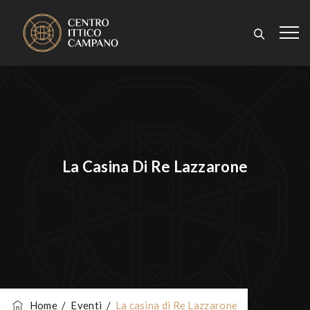
La Casina Di Re Lazzarone
Home
/
Eventi
/
La casina di Re Lazzarone