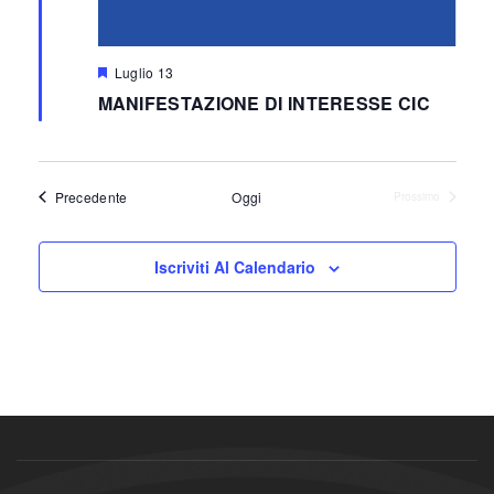
Segnalati
Luglio 13
MANIFESTAZIONE DI INTERESSE CIC
Eventi
Precedente
Oggi
Prossimo
Eventi
Iscriviti Al Calendario