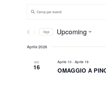
Eventi
Inserisci
Parola
Ricerca
Chiave.
e
Upcoming
Cerca
Oggi
Eventi
viste
Seleziona
per
la
Aprile 2026
Navigazione
Parola
data.
Chiave.
Aprile 10
-
Aprile 19
GIO
16
OMAGGIO A PIN