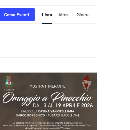
Evento
Cerca Eventi
Lista
Mese
Giorno
Viste
Navigazione