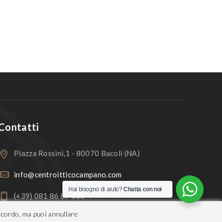
Contatti
Piazza Rossini,1 - 80070 Bacoli (NA)
info@centroitticocampano.com
Hai bisogno di aiuto?
Chatta con noi
(+39) 081 86 87 080
accordo, ma puoi annullare