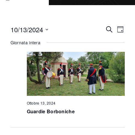
Eve
10/13/2024
Eventi
Cerca
Giorno
Vis
Seleziona
Ricerc
Giornata intera
la
Nav
e
data.
viste
Naviga
Ottobre 13, 2024
Guardie Borboniche