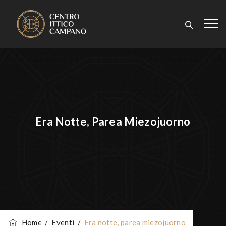
Era Notte, Parea Miezojuorno
Home
/
Eventi
/
Era notte, parea miezojuorno