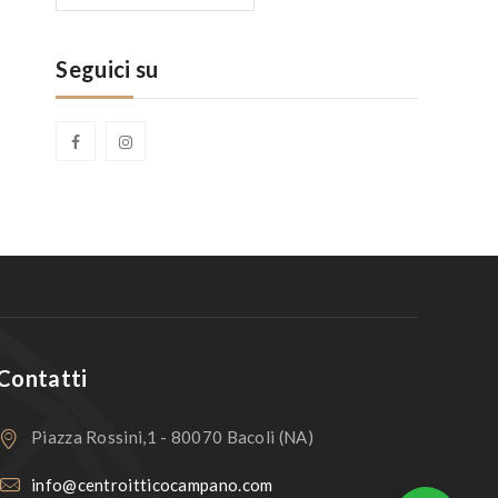
Seguici su
Contatti
Piazza Rossini,1 - 80070 Bacoli (NA)
info@centroitticocampano.com