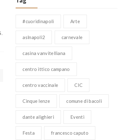
Tag
#cuoridinapoli
Arte
5
.
aslnapoli2
carnevale
casina vanvitelliana
centro ittico campano
centro vaccinale
CIC
Cinque lenze
comune di bacoli
dante alighieri
Eventi
Festa
francesco caputo