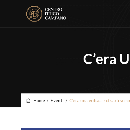
C’era 
Home
/
Eventi
/
C’era una volta…e ci sarà semp