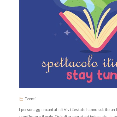
Eventi
I personaggi incantati di Vivi L’estate hanno subito u
sconfiggere il male. Quindi preparatevi indossate il vos