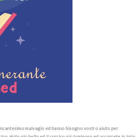
n incantesimo malvagio ed hanno bisogno vostro aiuto per
tro abito più bello ed il sorriso più luminoso ed accorrete in loto