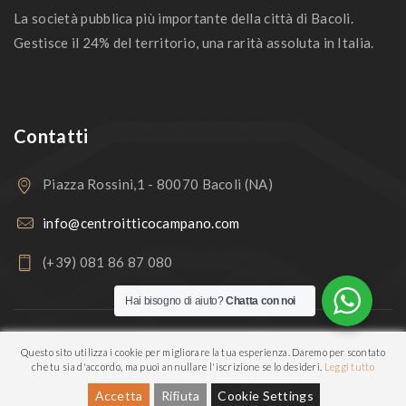
La società pubblica più importante della città di Bacoli.
Gestisce il 24% del territorio, una rarità assoluta in Italia.
Contatti
Piazza Rossini,1 - 80070 Bacoli (NA)
info@centroitticocampano.com
(+39) 081 86 87 080
Hai bisogno di aiuto?
Chatta con noi
Copyright © 2026
Centro Ittico Campano
. All rights reserved.
Questo sito utilizza i cookie per migliorare la tua esperienza. Daremo per scontato
che tu sia d'accordo, ma puoi annullare l'iscrizione se lo desideri.
Leggi tutto
Accetta
Rifiuta
Cookie Settings