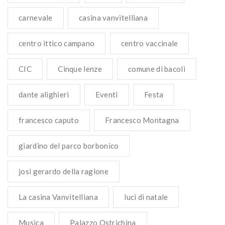
carnevale
casina vanvitelliana
centro ittico campano
centro vaccinale
CIC
Cinque lenze
comune di bacoli
dante alighieri
Eventi
Festa
francesco caputo
Francesco Montagna
giardino del parco borbonico
josi gerardo della ragione
La casina Vanvitelliana
luci di natale
Musica
Palazzo Ostrichina