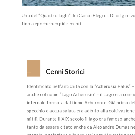
Uno dei “Quattro laghi” dei Campi Flegrei. Di origini vul
fino a epoche ben più recenti.
Cenni Storici
Identificato nell’antichità con la “Acherusia Palus” 
anche col nome “Lago Acherusio” – il Lago era consi
infernale formata dal fiume Acheronte. Già prima del
specchio d’acqua salata era adibito alla coltivazione 
mitili. Durante il XIX secolo il lago era famoso anch
tanto da essere citato anche da Alexandre Dumas ne
proprio in relazione alla provenienza di questo pesc