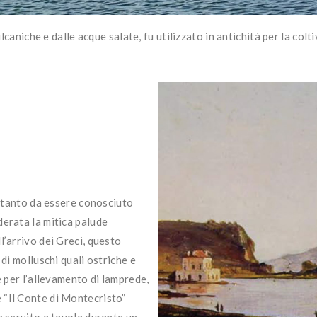
caniche e dalle acque salate, fu utilizzato in antichità per la colt
– tanto da essere conosciuto
derata la mitica palude
l’arrivo dei Greci, questo
di molluschi quali ostriche e
e per l’allevamento di lamprede,
 “Il Conte di Montecristo”
e servito a tavola durante un