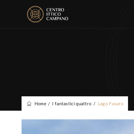
Home
/
I fantastici quattro
/
Lago Fusaro