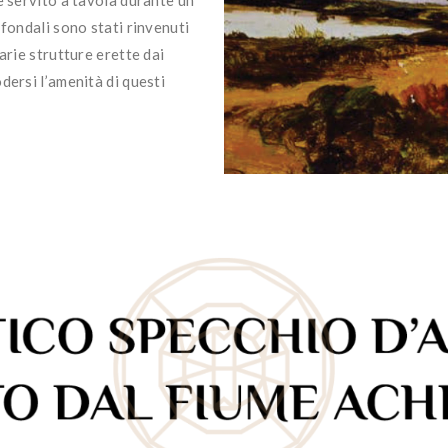
fondali sono stati rinvenuti
arie strutture erette dai
dersi l’amenità di questi