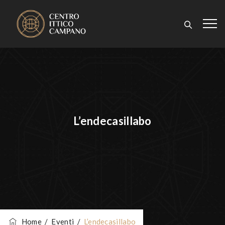
L’endecasillabo
Home
/
Eventi
/
L’endecasillabo