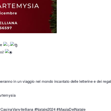
le
ni!
eranno in un viaggio nel mondo incantato delle letterine e dei regal
Artemysia
#CasinaVanvitelliana
#Natale2024
#MagiaDelNatale