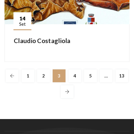
14
Set
Claudio Costagliola
1
2
3
4
5
…
13