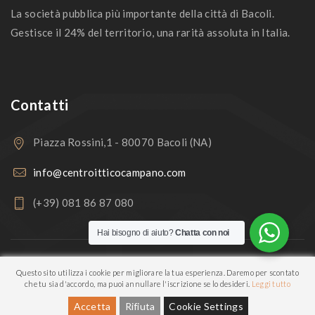
La società pubblica più importante della città di Bacoli.
Gestisce il 24% del territorio, una rarità assoluta in Italia.
Contatti
Piazza Rossini,1 - 80070 Bacoli (NA)
info@centroitticocampano.com
(+39) 081 86 87 080
Hai bisogno di aiuto?
Chatta con noi
Copyright © 2026
Centro Ittico Campano
. All rights reserved.
Questo sito utilizza i cookie per migliorare la tua esperienza. Daremo per scontato
che tu sia d'accordo, ma puoi annullare l'iscrizione se lo desideri.
Leggi tutto
Accetta
Rifiuta
Cookie Settings